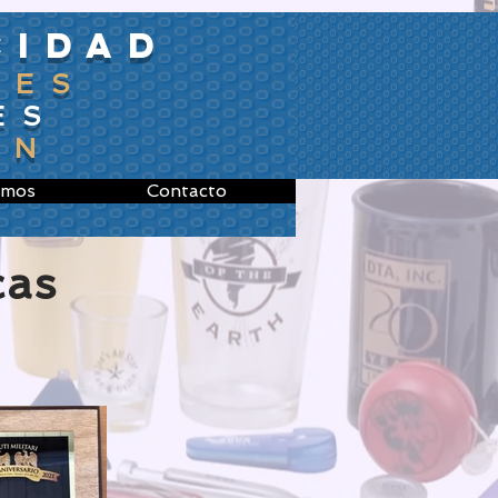
CIDAD
LES
ES
ÓN
omos
Contacto
cas