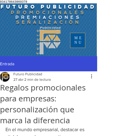
934178643869378
FUTURO PUBLICIDAD
PROMOCIONALES
PREMIACIONES
SEÑALIZACIÓN
ME
NU
Entrada
Futuro Publicidad
27 abr
2 min de lectura
Regalos promocionales
para empresas:
personalización que
marca la diferencia
En el mundo empresarial, destacar es 